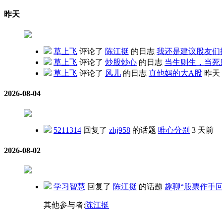
昨天
草上飞
评论了
陈江挺
的日志
我还是建议股友们
草上飞
评论了
炒股炒心
的日志
当生则生，当死
草上飞
评论了
风儿
的日志
真他妈的大A股
昨天 1
2026-08-04
5211314
回复了
zhj958
的话题
唯心分别
3 天前
2026-08-02
学习智慧
回复了
陈江挺
的话题
趣聊“股票作手
其他参与者:
陈江挺