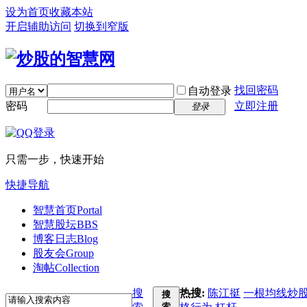
设为首页
收藏本站
开启辅助访问
切换到窄版
找回密码
自动登录
密码
立即注册
登录
只需一步，快速开始
快捷导航
智慧首页
Portal
智慧股坛
BBS
博客日志
Blog
股友会
Group
淘帖
Collection
搜
热搜:
陈江挺
一根均线炒
搜
索