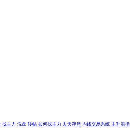
股
找主力
洗盘
转帖
如何找主力
去天存然
均线交易系统
主升浪指