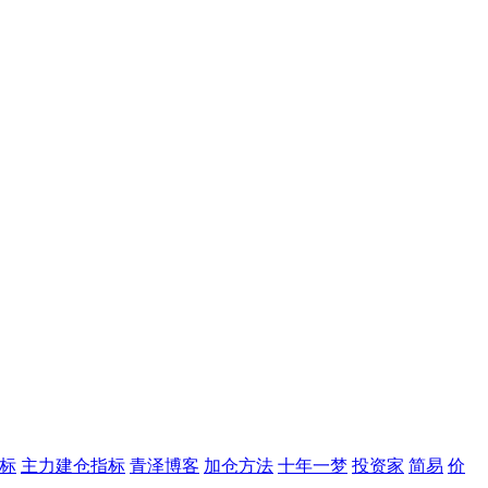
标
主力建仓指标
青泽博客
加仓方法
十年一梦
投资家
简易
价