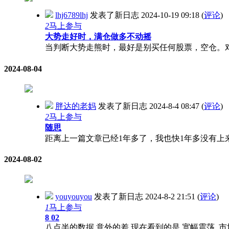
lhj6789lhj
发表了新日志
2024-10-19 09:18
(
评论
)
2
马上参与
大势走好时，满仓做多不动摇
当判断大势走熊时，最好是别买任何股票，空仓。对
2024-08-04
胖达的老妈
发表了新日志
2024-8-4 08:47
(
评论
)
2
马上参与
随思
距离上一篇文章已经1年多了，我也快1年多没有上来
2024-08-02
youyouyou
发表了新日志
2024-8-2 21:51
(
评论
)
1
马上参与
8 02
八点半的数据 意外的差 现在看到的是 宽幅震荡, 市场