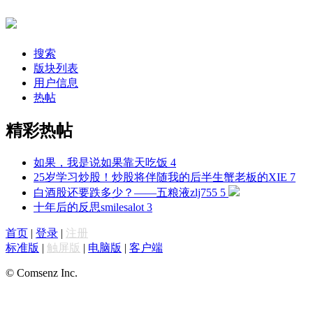
搜索
版块列表
用户信息
热帖
精彩热帖
如果，我是说如果
靠天吃饭
4
25岁学习炒股！炒股将伴随我的后半生
蟹老板的XIE
7
白酒股还要跌多少？——五粮液
zlj755
5
十年后的反思
smilesalot
3
首页
|
登录
|
注册
标准版
|
触屏版
|
电脑版
|
客户端
© Comsenz Inc.