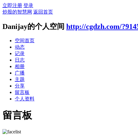
立即注册
登录
炒股的智慧网
返回首页
Danijay的个人空间
http://cgdzh.com/?914
空间首页
动态
记录
日志
相册
广播
主题
分享
留言板
个人资料
留言板