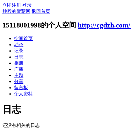
立即注册
登录
炒股的智慧网
返回首页
15118001998的个人空间
http://cgdzh.com
空间首页
动态
记录
日志
相册
广播
主题
分享
留言板
个人资料
日志
还没有相关的日志