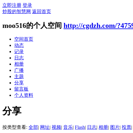
立即注册
登录
炒股的智慧网
返回首页
moo516的个人空间
http://cgdzh.com/?475
空间首页
动态
记录
日志
相册
广播
主题
分享
留言板
个人资料
分享
按类型查看:
全部
|
网址
|
视频
|
音乐
|
Flash
|
日志
|
相册
|
图片
|
投票
|