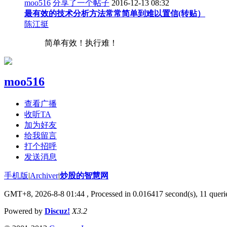
moo516
分享了一个帖子
2016-12-13 08:32
最有效的技术分析方法常常简单到难以置信(转贴）
陈江挺
简单有效！执行难！
moo516
查看广播
收听TA
加为好友
给我留言
打个招呼
发送消息
手机版
|
Archiver
|
炒股的智慧网
GMT+8, 2026-8-8 01:44
, Processed in 0.016417 second(s), 11 queri
Powered by
Discuz!
X3.2