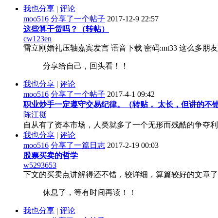
我也分享
|
评论
moo516
分享了一个帖子
2017-12-9 22:57
这些算干货吗？（转帖）
cw123en
雷立刚婚礼压轴嘉宾发言 语音下载 密码:mt33 这么
分享给自己，回头看！！
我也分享
|
评论
moo516
分享了一个帖子
2017-4-1 09:42
职业炒手一定遵守交易纪律。（转贴， 太长，但讲的不
陈江挺
自从有了资本市场，人类就多了一个无形而残酷的争夺利
我也分享
|
评论
moo516
分享了一篇日志
2017-2-19 00:03
股票买卖的哲学
w5293653
下文的买卖点讲解得还不错，较详细，算篇较好的文章了，
休息了，等有时间再读！！
我也分享
|
评论