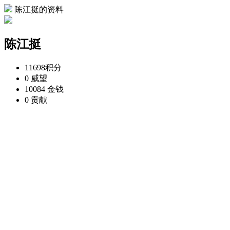
陈江挺的资料
陈江挺
11698
积分
0
威望
10084
金钱
0
贡献