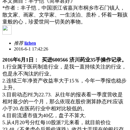
本文摘自：丰子恺《简单甚好》
*作者：丰子恺，中国浙江省嘉兴市桐乡市石门镇人，
散文家、画家、文学家、一生淡泊、质朴，怀着一颗孩
童般的心，珍爱世间一切美的事物。
推荐
lizhen
2016-6-1 17:42:26
2016年6月1日： 买进
600566 济川药业35手操作记录。
1.行业属于医药制造行业，是我一直持续关注的行业，
也是永不淘汰的行业。
2.连续三年净资产收益率大于15％，今年一季报也稳步
上升。
3.目前动态PE为22.73. 从往年的报表看一季度营收是
相对最少的一个月，那么依现在股价测算静态PE应该
小于20.在医药行业中相对比较低的。
4.目前流通市值为40亿，盘子不算大.
5.从4月20号分红每10股派7元来看，就目前价位
23.48（不考虑今后股价涨跌）收益大于现在的银行存