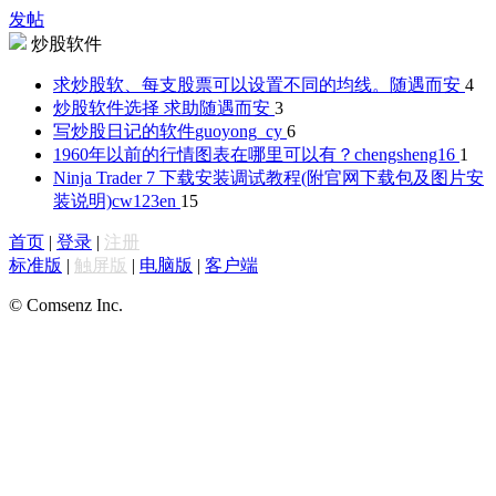
发帖
炒股软件
求炒股软、每支股票可以设置不同的均线。
随遇而安
4
炒股软件选择 求助
随遇而安
3
写炒股日记的软件
guoyong_cy
6
1960年以前的行情图表在哪里可以有？
chengsheng16
1
Ninja Trader 7 下载安装调试教程(附官网下载包及图片安
装说明)
cw123en
15
首页
|
登录
|
注册
标准版
|
触屏版
|
电脑版
|
客户端
© Comsenz Inc.