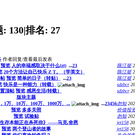
题:
130
|
排名:
27
多
作者
回复/查看
最后发表
预览
人的幸福感取决于什么(zt)
...
2
3
陈江挺
2
览
20个方法让自己快乐 Z T。（学英文）
陈江挺
2
顶帖
预览
简单的日子（转贴）
...
2
3
陈江挺
2
览
快乐是一种能力（转载）
sdzbcr
20
置顶帖
预览
感恩生活(转载）
sdzbcr
20
版块主题
、10万、100万、1000万、...
...
2
3
4
5
6
勿知
202
预览
多多关照
价值投
预览
试验贴
勿知
202
生存本能正在杀死你》——马克.舍恩
jet158
20
预览
两个登山者的故事
jet158
20