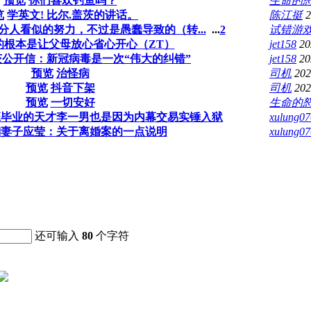
预览
你们喜欢钓鱼吗？
生命的
览
学英文! 比尔.盖茨的讲话。
陈江挺
2
分人看似的努力，不过是愚蠢导致的（转...
...
2
试错游
的根本是让父母放心省心开心（ZT）
jet158
20
茨公开信：新冠病毒是一次“伟大的纠错”
jet158
20
预览
治怪病
司机
202
预览
抖音下架
司机
202
预览
一切安好
生命的
班毕业的天才李一男也是因为内幕交易实锤入狱
xulung07
翔妻子应莹：关于离婚案的一点说明
xulung07
还可输入
80
个字符