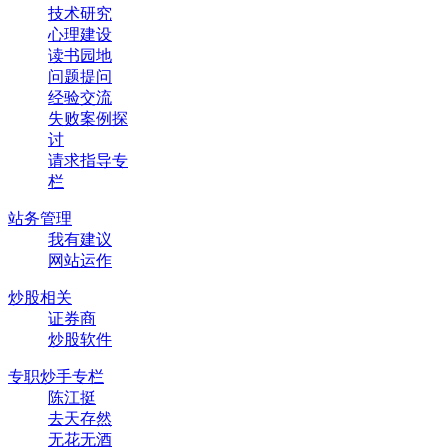
技术研究
心理建设
读书园地
问题提问
经验交流
失败案例探
讨
请求指导专
栏
站务管理
我有建议
网站运作
炒股相关
证券商
炒股软件
专职炒手专栏
陈江挺
去天存然
无花无酒