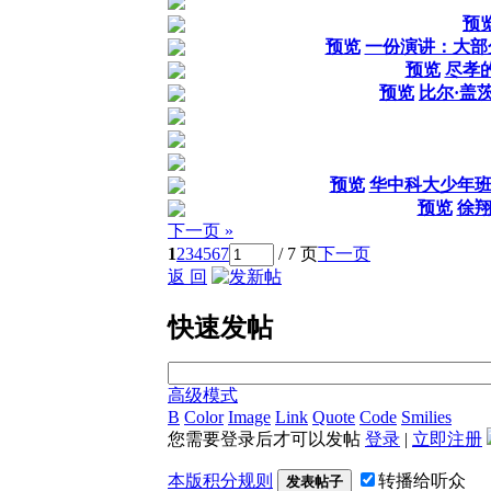
预
预览
一份演讲：大部
预览
尽孝
预览
比尔·盖
预览
华中科大少年
预览
徐
下一页 »
1
2
3
4
5
6
7
/ 7 页
下一页
返 回
快速发帖
高级模式
B
Color
Image
Link
Quote
Code
Smilies
您需要登录后才可以发帖
登录
|
立即注册
本版积分规则
转播给听众
发表帖子