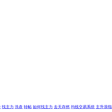
股
找主力
洗盘
转帖
如何找主力
去天存然
均线交易系统
主升浪指