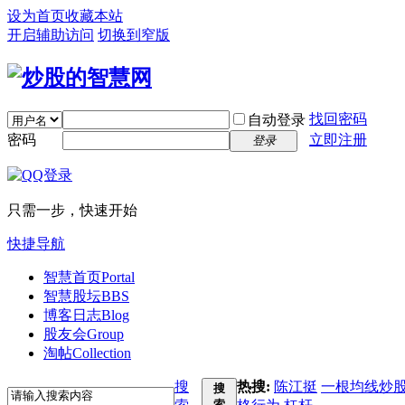
设为首页
收藏本站
开启辅助访问
切换到窄版
找回密码
自动登录
密码
立即注册
登录
只需一步，快速开始
快捷导航
智慧首页
Portal
智慧股坛
BBS
博客日志
Blog
股友会
Group
淘帖
Collection
搜
热搜:
陈江挺
一根均线炒
搜
索