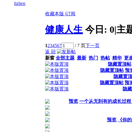
lizhen
收藏本版
|
订阅
健康人生
今日:
0
|
主
1
2
3
4
5
6
7
/ 7 页
下一页
返 回
新窗
全部主题
最新
热门
热帖
精华
更
隐藏置顶帖
隐藏置顶帖
预
隐藏置
隐藏置顶帖
预
隐藏
预览
一个从无到有的成长过程，1万
预览
《你的