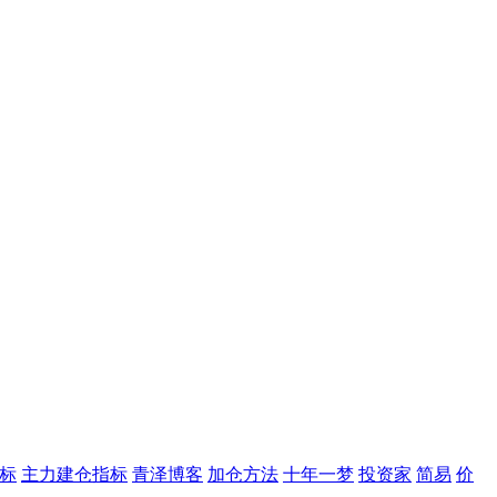
标
主力建仓指标
青泽博客
加仓方法
十年一梦
投资家
简易
价